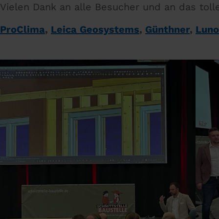
Vielen Dank an alle Besucher und an das toll
ProClima
,
Leica Geosystems
,
Günthner
,
Luno