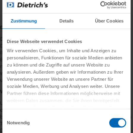
Zustimmung
Details
Über Cookies
Datenschutzhinweis
Die Integrität und Vertraulichkeit Ihrer persönlichen
Diese Webseite verwendet Cookies
Daten ist uns ein besonderes Anliegen. Wir werden
Wir verwenden Cookies, um Inhalte und Anzeigen zu
Ihre Angaben mit Sorgfalt nach den gesetzlichen
personalisieren, Funktionen für soziale Medien anbieten
Bestimmungen zum Datenschutz verarbeiten bzw.
zu können und die Zugriffe auf unsere Website zu
nutzen und nicht ohne Ihre Zustimmung an Dritte
analysieren. Außerdem geben wir Informationen zu Ihrer
weitergeben. Nähere Details hierzu finden Sie in
Verwendung unserer Website an unsere Partner für
unserer Datenschutzerklärung.
soziale Medien, Werbung und Analysen weiter. Unsere
Widerrufsrecht
Partner führen diese Informationen möglicherweise mit
weiteren Daten zusammen, die Sie ihnen bereitgestellt
Unter der E-Mail-Adresse
kontakt
@
dietrichs
.
com
haben oder die sie im Rahmen Ihrer Nutzung der Dienste
oder der Telefonnummer
+49 89 61 44 21 0
gesammelt haben.
bekommen Sie Auskunft über Ihre bei der Dietrich's
Einwilligungsauswahl
Notwendig
Technology gespeicherten, personenbezogenen
Daten. Sie können jederzeit deren Berichtigung,