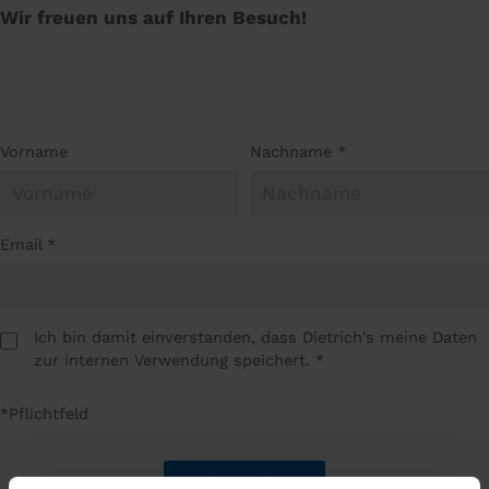
Wir freuen uns auf Ihren Besuch!
Vorname
Nachname
*
Email
*
Ich bin damit einverstanden, dass Dietrich's meine Daten
zur internen Verwendung speichert.
*
*Pflichtfeld
Absenden