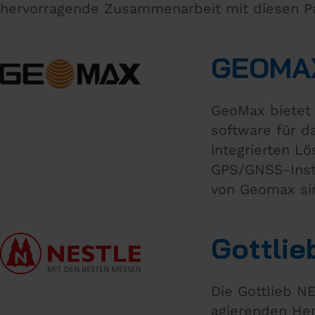
hervorragende Zusammenarbeit mit diesen Pa
GEOMA
GeoMax bietet 
software für d
integrierten L
GPS/GNSS-Instr
von Geomax sin
Gottli
Die Gottlieb N
agierenden He