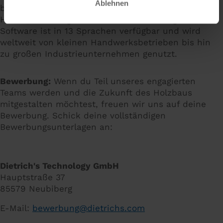
Ablehnen
bieten wir innovative Lösungen für alle
Herausforderungen im Holzbau und Design. Unsere
Software ist in 13 Sprachen verfügbar und wird
weltweit von kleinen Handwerksbetrieben bis hin
zu großen Industrieunternehmen genutzt.
Bewerbung:
Wenn du Teil unseres engagierten
Teams werden und die Zukunft des Holzbaus
mitgestalten möchtest, freuen wir uns auf deine
Bewerbung. Schick deine vollständigen
Bewerbungsunterlagen an:
Dietrich's Technology GmbH
Hauptstraße 37
85579 Neubiberg
E-Mail:
bewerbung
@
dietrichs
.
com