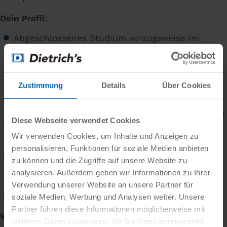
Dein Profil:
Abgeschlossenes Studium vorzugsweise im
Bereich Holztechnik, Marketing oder eine
vergleichbare Qualifikation. Alternativ eine
abgeschlossene Handwerksausbildung im
Holzbau
Zustimmung
Details
Über Cookies
Mehrjährige Erfahrung im Vertrieb von
Softwarelösungen, idealerweise im SaaS-Bereich
Diese Webseite verwendet Cookies
Ausgeprägte Kommunikations- und
Wir verwenden Cookies, um Inhalte und Anzeigen zu
Verhandlungsfähigkeiten
personalisieren, Funktionen für soziale Medien anbieten
Kundenorientierte Denkweise und die Fähigkeit,
zu können und die Zugriffe auf unsere Website zu
komplexe technische Sachverhalte verständlich
analysieren. Außerdem geben wir Informationen zu Ihrer
zu vermitteln
Verwendung unserer Website an unsere Partner für
Reisebereitschaft und Flexibilität
soziale Medien, Werbung und Analysen weiter. Unsere
Partner führen diese Informationen möglicherweise mit
Wir bieten:
weiteren Daten zusammen, die Sie ihnen bereitgestellt