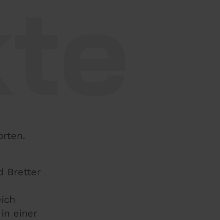
kte
rten.
 Bretter
eich
in einer