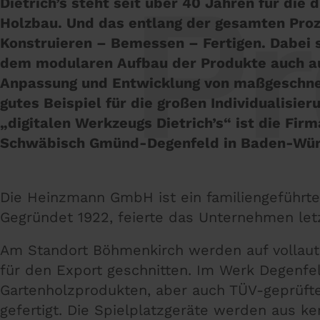
Pr
Dietrich’s steht seit über 40 Jahren für die
Holzbau. Und das entlang der gesamten Proz
Konstruieren – Bemessen – Fertigen. Dabei s
dem modularen Aufbau der Produkte auch auf
Anpassung und Entwicklung von maßgeschne
gutes Beispiel für die großen Individualisie
„digitalen Werkzeugs Dietrich’s“ ist die Fi
Schwäbisch Gmünd-Degenfeld in Baden-Wür
Die Heinzmann GmbH ist ein familiengeführt
Gegründet 1922, feierte das Unternehmen letz
Am Standort Böhmenkirch werden auf vollaut
für den Export geschnitten. Im Werk Degenfe
Gartenholzprodukten, aber auch TÜV-geprüfte
gefertigt. Die Spielplatzgeräte werden aus ke