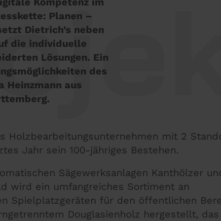
oje
 digitale Kompetenz im
esskette: Planen –
etzt Dietrich’s neben
 die individuelle
iderten Lösungen. Ein
rungsmöglichkeiten des
rma Heinzmann aus
ttemberg.
es Holzbearbeitungsunternehmen mit 2 Stando
tes Jahr sein 100-jähriges Bestehen.
omatischen Sägewerksanlagen Kanthölzer und
ld wird ein umfangreiches Sortiment an
n Spielplatzgeräten für den öffentlichen Ber
rngetrenntem Douglasienholz hergestellt, das 