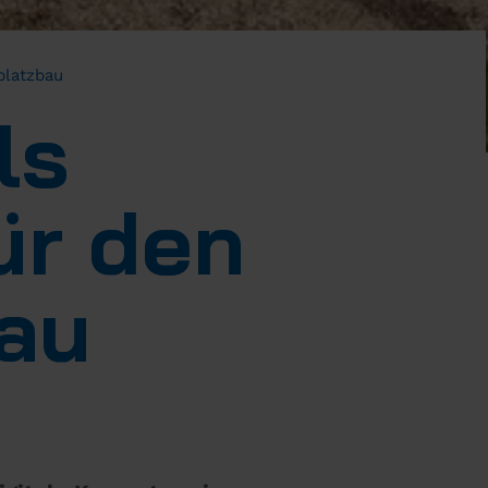
­platzbau
ls
ür den
bau