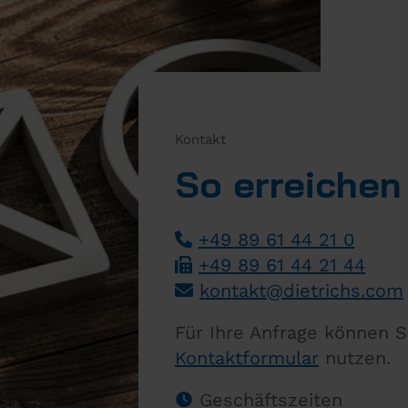
Kontakt
So erreichen
+49 89 61 44 21 0
+49 89 61 44 21 44
­
kontakt
@
dietrichs
.
com
­
Für Ihre Anfrage können S
Kontaktformular
nutzen.
Geschäftszeiten