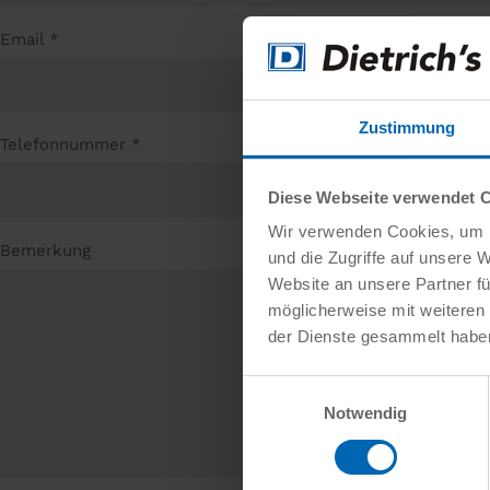
Email
*
Zustimmung
Telefonnummer
*
Diese Webseite verwendet 
Wir verwenden Cookies, um I
Bemerkung
und die Zugriffe auf unsere 
Website an unsere Partner fü
möglicherweise mit weiteren
der Dienste gesammelt habe
Einwilligungsauswahl
Notwendig