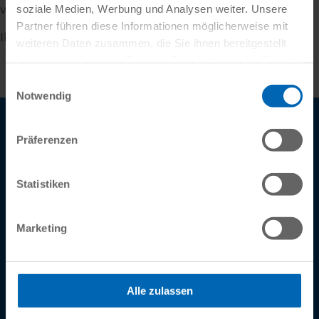
versehentlich dort gelandet ist.
soziale Medien, Werbung und Analysen weiter. Unsere
Partner führen diese Informationen möglicherweise mit
Ihr Newsletter Team
weiteren Daten zusammen, die Sie ihnen bereitgestellt
haben oder die sie im Rahmen Ihrer Nutzung der Dienste
gesammelt haben.
Einwilligungsauswahl
Notwendig
Präferenzen
Dietrich's Technology GmbH
Hauptstraße 37
Statistiken
85579 Neubiberg
kontakt
@
dietrichs
.
com
Marketing
Alle zulassen
DATENSCHUTZ