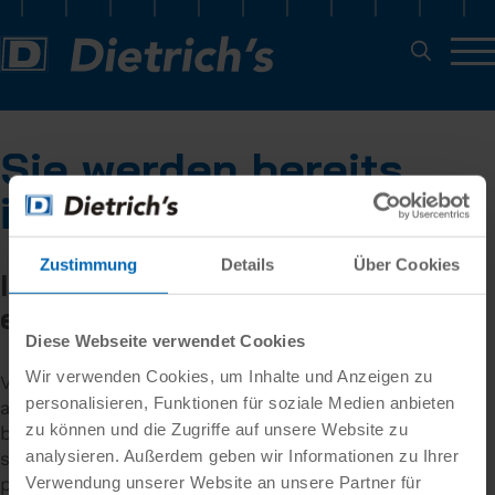
Sie werden bereits
informiert
Zustimmung
Details
Über Cookies
In unserer Datenbank ist schon
ein Eintrag
Diese Webseite verwendet Cookies
Wir verwenden Cookies, um Inhalte und Anzeigen zu
Vielen Dank, dass Sie sich für unseren Newsletter
personalisieren, Funktionen für soziale Medien anbieten
anmelden möchten. Anscheinend haben Sie sich
zu können und die Zugriffe auf unsere Website zu
bereits angemeldet, denn diese E-Mail Adresse ist
analysieren. Außerdem geben wir Informationen zu Ihrer
schon in unseren Datenbank vorhanden. Bitte
Verwendung unserer Website an unsere Partner für
prüfen Sie Ihren Spam Ordner, ob unser Newsletter