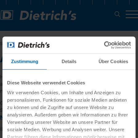
Sie wurden vom Dietrich's Newsletter abgemeldet
Abmelde-Bestätigung
Zustimmung
Details
Über Cookies
Hallo. Ihre Adresse wurde in unserer Datenbank
Diese Webseite verwendet Cookies
abgemeldet. Wir bedauern, daß Sie keine
monatlichen Informationen mehr wünschen.
Wir verwenden Cookies, um Inhalte und Anzeigen zu
personalisieren, Funktionen für soziale Medien anbieten
Gerne heißen wir Sie wieder willkommen, sollten
zu können und die Zugriffe auf unsere Website zu
Sie sich irgendwann erneut für unsere
Dietrich's
analysieren. Außerdem geben wir Informationen zu Ihrer
News
entscheiden.
Verwendung unserer Website an unsere Partner für
Ihr Newsletter Team
soziale Medien, Werbung und Analysen weiter. Unsere
Partner führen diese Informationen möglicherweise mit