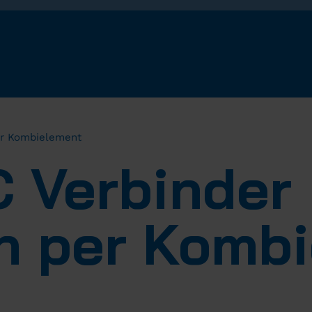
er Kombielement
C Verbinder
h per Komb