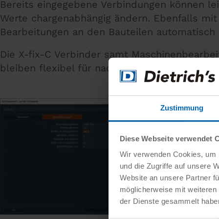
Bereits eingegebene Verbindungen können lei
Werte chargenabhängig ändern. Ebenfalls mit
Bearbeitungen an den Bauteilen automatisch
Die X-fix-C Verbinder samt Maschinenbearbe
bleiben flexibel für nachträgliche Änderunge
Zustimmung
Diese Webseite verwendet 
Wir verwenden Cookies, um I
und die Zugriffe auf unsere 
Website an unsere Partner fü
möglicherweise mit weiteren
der Dienste gesammelt habe