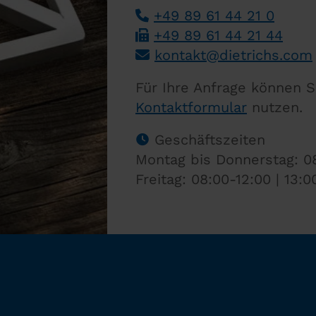
+49 89 61 44 21 0
+49 89 61 44 21 44
­
kontakt
@
dietrichs
.
com
­
Für Ihre Anfrage können S
Kontaktformular
nutzen.
Geschäftszeiten
Montag bis Donnerstag: 08
Freitag: 08:00-12:00 | 13:0