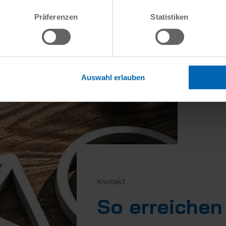
der
X-fix C: Punktförmiger, selbstspannender Holz-Holz Ve
Präferenzen
Statistiken
Brettsperrholzdecken und -wände
Auswahl erlauben
Kontakt
So erreichen