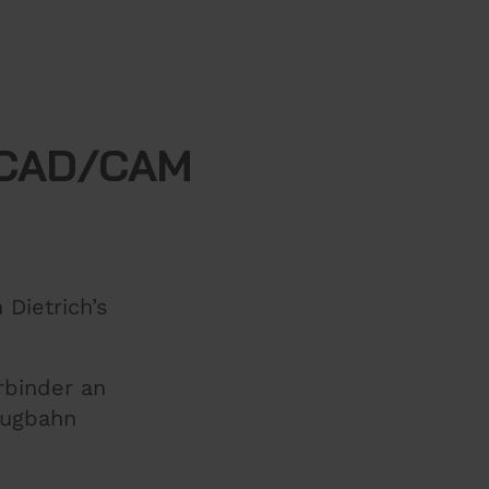
D-CAD/CAM
Dietrich’s
rbinder an
eugbahn