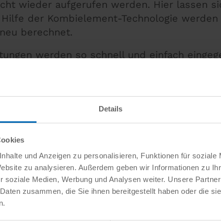
cht wieder aufgerufen werden. Hier lassen si
 Hilfe der Kombielement-Technologie werden 
 neu berechnet.
itungen werden so schnell und einfach einge
n, beispielsweise von Maßen oder Toleranzen.
Details
Cookies
nhalte und Anzeigen zu personalisieren, Funktionen für soziale
Website zu analysieren. Außerdem geben wir Informationen zu I
r soziale Medien, Werbung und Analysen weiter. Unsere Partner
 Daten zusammen, die Sie ihnen bereitgestellt haben oder die s
n.