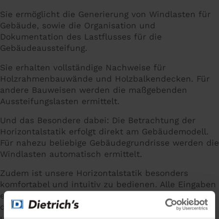
Sie ermöglicht die Generierung von Windlasten für
Gebäude, sowie die Organisation und
Dokumentation des Lastflusses für die
Gebäudeaussteifung.
Sie erhalten vollständige Nachweise für
Holzrahmenbauwände und Holzbalkendecken. Für
andere Bauweisen werden die maßgebenden
Aussteifungslasten ermittelt.
Und das Besondere dabei: Die Betrachtung der
Horizontalstatik erfolgt direkt am Gebäudemodell.
Für nahezu beliebige Gebäudegrundrisse werden die
Windlasten automatisch ermittelt.
Zudem ist unsere Horizontalstatik besonders
komfortabel und intuitiv zu bedienen. Alle Eingaben
erfolgen in einem eigenen Modellbereich. Mit Hilfe
des Navigationsdialogs verwalten Sie übersichtlich
und bequem die Statik-Elemente und den Verlauf