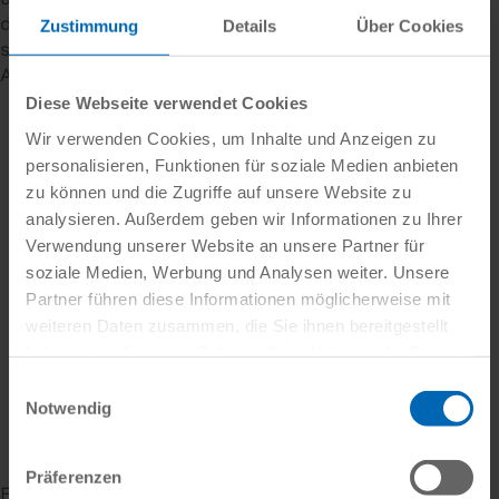
der Lasten durch das Gebäude. Alle Ergebnisse
Zustimmung
Details
Über Cookies
stehen unmittelbar zur Verfügung. So sind
Anpassungen und Optimierungen sofort ersichtlich.
Diese Webseite verwendet Cookies
Wir verwenden Cookies, um Inhalte und Anzeigen zu
personalisieren, Funktionen für soziale Medien anbieten
zu können und die Zugriffe auf unsere Website zu
analysieren. Außerdem geben wir Informationen zu Ihrer
Verwendung unserer Website an unsere Partner für
soziale Medien, Werbung und Analysen weiter. Unsere
Partner führen diese Informationen möglicherweise mit
weiteren Daten zusammen, die Sie ihnen bereitgestellt
haben oder die sie im Rahmen Ihrer Nutzung der Dienste
gesammelt haben.
Einwilligungsauswahl
Notwendig
Präferenzen
Für die Bemessung stehen in der
kommenden