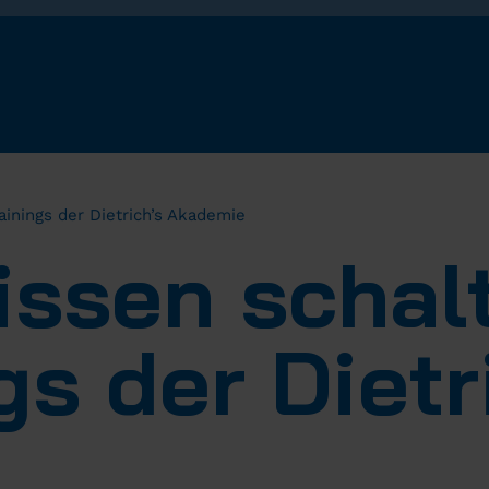
ainings der Dietrich’s Akademie
issen schalt
gs der Dietr