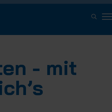
en - mit
ich’s