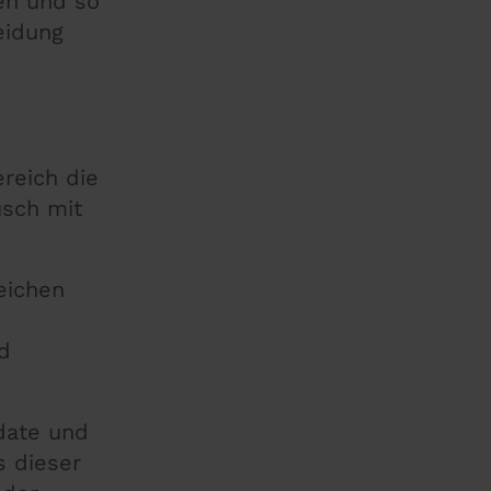
en und so
eidung
reich die
usch mit
eichen
d
date und
s dieser