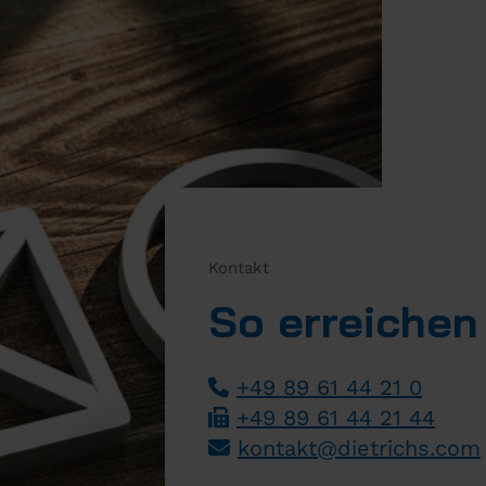
Kontakt
So erreichen
+49 89 61 44 21 0
+49 89 61 44 21 44
­
kontakt
@
dietrichs
.
com
­