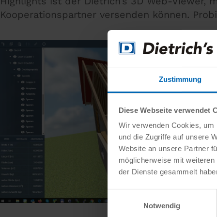
Highlights ist der Dietrich’s 3D Web-Viewer,
Kooperationspartner versenden können. Probi
Zustimmung
Diese Webseite verwendet 
Wir verwenden Cookies, um I
und die Zugriffe auf unsere 
Website an unsere Partner fü
möglicherweise mit weiteren
der Dienste gesammelt habe
Einwilligungsauswahl
Notwendig