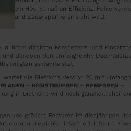
können, mehrfache Erfassungen wegfall
ein Höchstmaß an Effizienz, Fehlerverm
und Zeitersparnis erreicht wird.
e in ihrem direkten Kompetenz- und Einsatzbe
ht und daneben den umfangreiche Datenausta
eteiligten gewährleistet.
wartet die Dietrich’s Version 20 mit umfangr
n
PLANEN – KONSTRUIEREN – BEMESSEN –
ng in Dietrich’s wird noch ganzheitlicher un
ngen und größere Features im diesjährigen Up
beiten in Dietrich’s einfach erleichtern. Eine