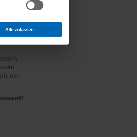
r
neuer,
Alle zulassen
nen und
ystem.
turen
eit der
moment!