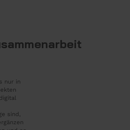
usammenarbeit
 nur in
jekten
igital
e sind,
ergänzen