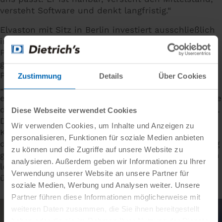
versteht Software und denkt langfristig.“
Elvaston mit Sitz in Berlin investiert ausschließlich
in der D.A.CH. Region und hat derzeit etwa 60
Portfoliounternehmen mit Technologie als
gemeinsamem Nenner im Fokus. Dr. Thomas Keul,
Partner und Geschäftsführer von Elvaston dazu:
Zustimmung
Details
Über Cookies
„Mit der Akquise der Dietrich’s Technology AG
eröffnen wir uns mit Hilfe der CAD/CAM-Technologie
den Holzbaumarkt. Was sich hier tut, fasziniert uns.
Diese Webseite verwendet Cookies
Dietrich’s jahrzehntelange Expertise, der riesige
Wir verwenden Cookies, um Inhalte und Anzeigen zu
Kundenstamm und zugleich die Chancen mit den
personalisieren, Funktionen für soziale Medien anbieten
digitalen Werkzeugen für den Holzbau einen Beitrag
zu können und die Zugriffe auf unsere Website zu
gegen den Klimawandel und für nachhaltiges Bauen
analysieren. Außerdem geben wir Informationen zu Ihrer
leisten zu können - dieses Gesamtpaket hat uns
Verwendung unserer Website an unsere Partner für
überzeugt!“
soziale Medien, Werbung und Analysen weiter. Unsere
Partner führen diese Informationen möglicherweise mit
weiteren Daten zusammen, die Sie ihnen bereitgestellt
haben oder die sie im Rahmen Ihrer Nutzung der Dienste